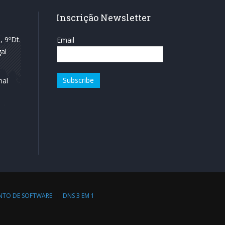
Inscrição Newsletter
 9ºDt.
Email
al
nal
NTO DE SOFTWARE
DNS 3 EM 1