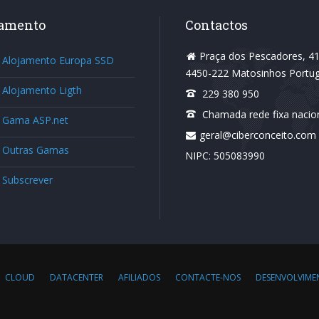
jamento
Contactos
Praça dos Pescadores, 41,
Alojamento Europa SSD
4450-222 Matosinhos Portug
Alojamento Ligth
229 380 950
Chamada rede fixa nacio
Gama ASP.net
geral@ciberconceito.com
Outras Gamas
NIPC: 505083990
Subscrever
CLOUD
DATACENTER
AFILIADOS
CONTACTE-NOS
DESENVOLVIME